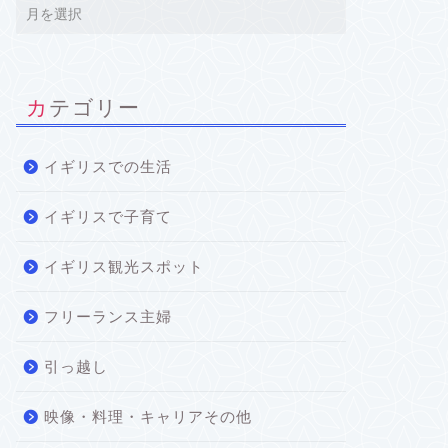
イギリスでの生活
イギリスでの生
カテゴリー
イギリスでの生活
イギリスで子育て
海外経験を活かせる在宅仕事5選
【ロン
イギリス観光スポット
｜駐在ママが実際に試したこと・
期突入
調べたこと
出産と
フリーランス主婦
2026年5月8日
引っ越し
イギリスでの生活
イギリスでの生
映像・料理・キャリアその他