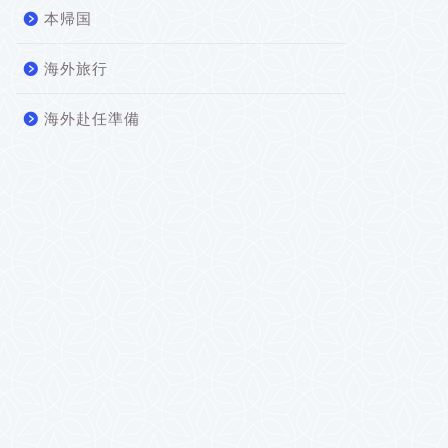
本帰国
海外旅行
海外赴任準備
【ロンドンで妊娠出産②】安定
【ロン
期、まさかの糖尿病再検査？！
たらど
2021年11月11日
イギリスでの生活