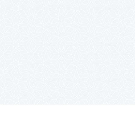
春到来！ロンドンで桜が見れる場
所５選
2021年3月29日
next