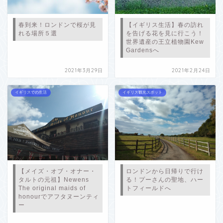
春到来！ロンドンで桜が見
【イギリス生活】春の訪れ
れる場所５選
を告げる花を見に行こう！
世界遺産の王立植物園Kew
Gardensへ
2021年3月29日
2021年2月24日
イギリスでの生活
イギリス観光スポット
【メイズ・オブ・オナー・
ロンドンから日帰りで行け
タルトの元祖】Newens
る！プーさんの聖地、ハー
The original maids of
トフィールドへ
honourでアフタヌーンティ
ー