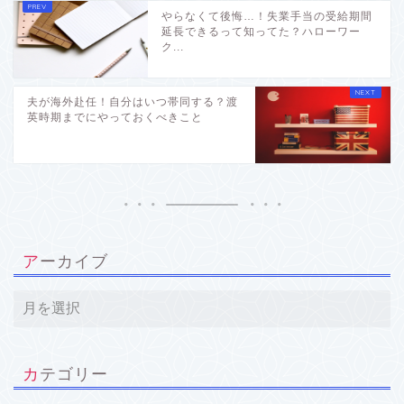
やらなくて後悔…！失業手当の受給期間
延長できるって知ってた？ハローワー
ク...
夫が海外赴任！自分はいつ帯同する？渡
英時期までにやっておくべきこと
アーカイブ
カテゴリー