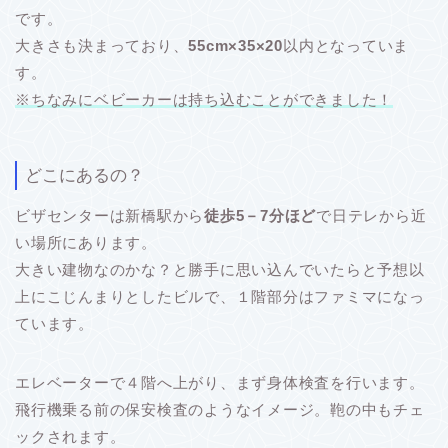
です。
大きさも決まっており、
55cm×35×20
以内となっていま
す。
※ちなみにベビーカーは持ち込むことができました！
どこにあるの？
ビザセンターは新橋駅から
徒歩5－7分ほど
で日テレから近
い場所にあります。
大きい建物なのかな？と勝手に思い込んでいたらと予想以
上にこじんまりとしたビルで、１階部分はファミマになっ
ています。
エレベーターで４階へ上がり、まず身体検査を行います。
飛行機乗る前の保安検査のようなイメージ。鞄の中もチェ
ックされます。