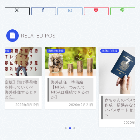
RELATED POST
赴任準備
海外赴任準備
海外赴任準備
【決定版】預け手荷物
海外赴任・準備編
で何を持っていくべ
【NISA・つみたて
き？海外移住するとき
NISAは継続できるの
外と忘...
か】
赤ちゃんのパスポ
2025年5月19日
2020年2月21日
作成・横浜みなと
いパスポートセン
へ
2020年1