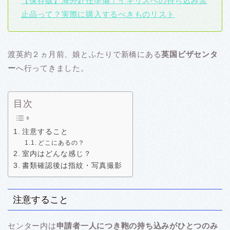
【保存版】海外赴任準備！イギリスへの持ち込み禁
止品って？実際に購入するべきものリスト
渡英約２ヵ月前、娘とふたりで新橋にある
英国ビザセンタ
ー
へ行ってきました。
目次
注意すること
どこにあるの？
室内はどんな感じ？
書類確認後は指紋・写真撮影
注意すること
センター内は
申請者一人につき鞄の持ち込みがひとつのみ