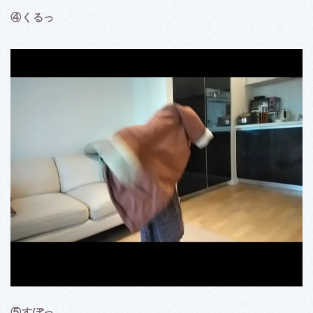
④くるっ
⑤すぽっ