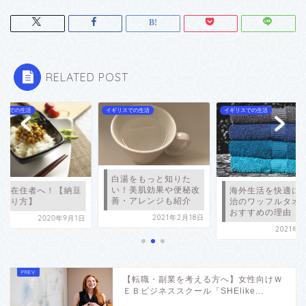
RELATED POST
リスでの生活
イギリスでの生活
イギリスでの生活
白湯をもっと知りた
い！美肌効果や便秘改
海外在住者へ！【納豆
海外生活を快適に
善・アレンジも紹介
の作り方】
治のワッフルタオ
おすすめの理由
2021年2月18日
2020年9月1日
2021年
【転職・副業を考える方へ】女性向けＷ
ＥＢビジネススクール「SHElike...