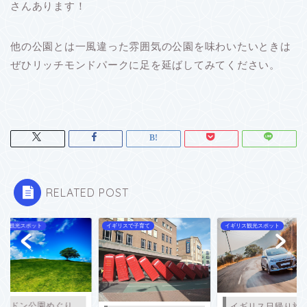
さんあります！
他の公園とは一風違った雰囲気の公園を味わいたいときは
ぜひリッチモンドパークに足を延ばしてみてください。
RELATED POST
リスで子育て
イギリス観光スポット
イギリス観光スポット
ロンドン公園めぐ
イギリス日帰り旅行