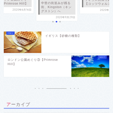
中世の街並みが残る
③【Primrose Hil
【コッツウォルズ】
、Kingston（キン
2020年6
2020年4月10日
グストン）へ
2020年9月29日
イギリス【砂糖の種類】
ロンドン公園めぐり③【Primrose
Hill】
アーカイブ